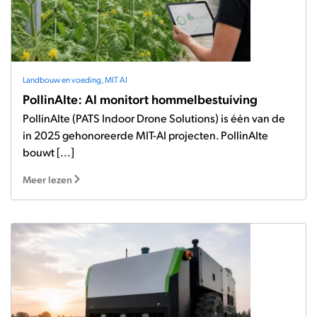
Landbouw en voeding
,
MIT AI
PollinAIte: AI monitort hommelbestuiving
PollinAIte (PATS Indoor Drone Solutions) is één van de
in 2025 gehonoreerde MIT-AI projecten. PollinAIte
bouwt [...]
Meer lezen