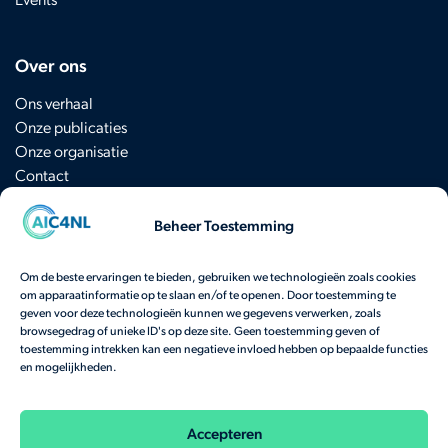
Over ons
Ons verhaal
Onze publicaties
Onze organisatie
Contact
Beheer Toestemming
Schrijf je in voor de nieuwsbrief
Om de beste ervaringen te bieden, gebruiken we technologieën zoals cookies
om apparaatinformatie op te slaan en/of te openen. Door toestemming te
Heb je een vraag? Neem
hier
contact op.
geven voor deze technologieën kunnen we gegevens verwerken, zoals
browsegedrag of unieke ID's op deze site. Geen toestemming geven of
Bekijk onze veelgestelde vragen
toestemming intrekken kan een negatieve invloed hebben op bepaalde functies
en mogelijkheden.
Onze activiteiten worden gefinancierd door het
Nationaal Groeifonds
en het
Ministerie
van Economische Zaken.
Accepteren