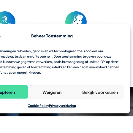
Beheer Toestemming
pertise in
Regionaal netwerk met 7
rkgebieden
AI-hubs
ervaringen te bieden, gebruiken we technologieën zoals cookies om
rmatie op te slaan en/of te openen. Door toestemming te geven voor deze
n kunnen we gegevens verwerken, zoals browsegedrag of unieke ID's op deze
oestemming geven of toestemming intrekken kan een negatieve invloed hebben
functies en mogelijkheden.
epteren
Weigeren
Bekijk voorkeuren
Cookie Policy
Privacyverklaring