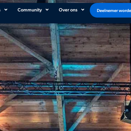
s
Community
Over ons
Deelnemer word