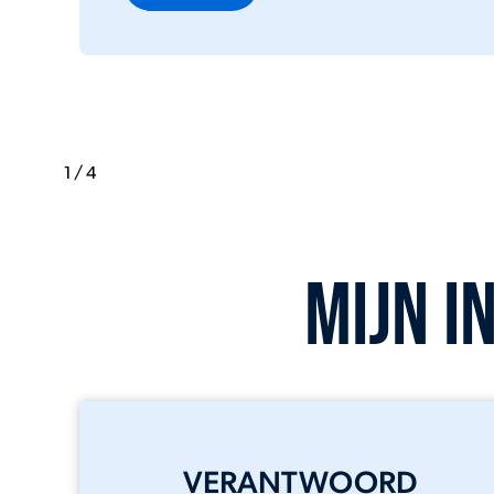
Lees verder
2
/
4
Mijn i
VERANTWOORD