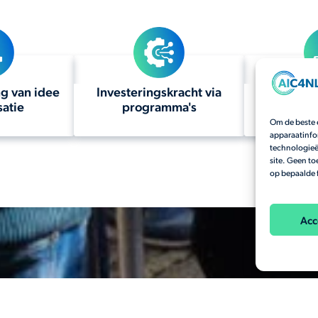
ng van idee
Investeringskracht via
AI-ex
satie
programma's
14 we
Om de beste 
apparaatinfo
technologieë
site. Geen t
op bepaalde 
Acc