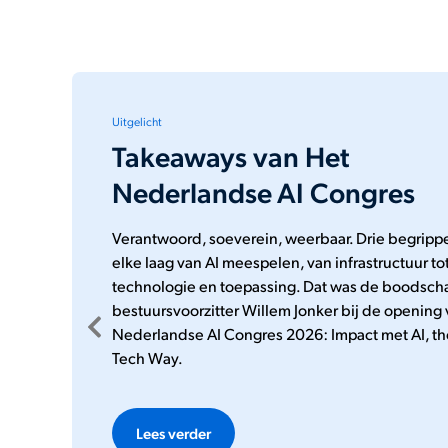
Uitgelicht
Update Nederlandse AI-fab
vraag nu al Europese reken
aan
De compute faciliteit van de Nederlandse AI-Fab
opent over ruim een jaar zijn deuren. Stilzitten in
tussentijd hoeft echter niet. Nederland hoort nu 
Europese EuroHPC-netwerk, dit betekent dat
Nederlandse bedrijven en onderzoekers projec
kunnen indienen die rekenkracht van AI-fabriek
in Europa gebruiken, zoals in Finland of Italië.