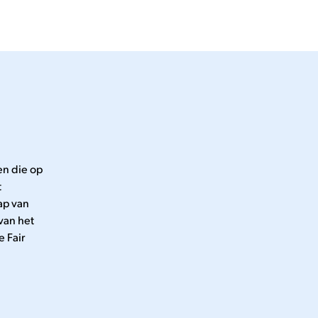
riek:
tijd
riek
 de
bij het
ten
en elders