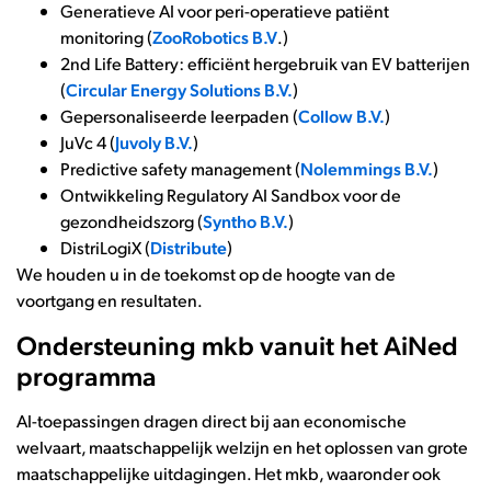
Generatieve AI voor peri-operatieve patiënt
monitoring (
ZooRobotics B.V
.)
2nd Life Battery: efficiënt hergebruik van EV batterijen
(
Circular Energy Solutions B.V.
)
Gepersonaliseerde leerpaden (
Collow B.V.
)
JuVc 4 (
Juvoly B.V.
)
Predictive safety management (
Nolemmings B.V.
)
Ontwikkeling Regulatory AI Sandbox voor de
gezondheidszorg (
Syntho B.V.
)
DistriLogiX (
Distribute
)
We houden u in de toekomst op de hoogte van de
voortgang en resultaten.
Ondersteuning mkb vanuit het AiNed
programma
AI-toepassingen dragen direct bij aan economische
welvaart, maatschappelijk welzijn en het oplossen van grote
maatschappelijke uitdagingen. Het mkb, waaronder ook