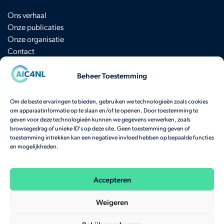
Ons verhaal
Onze publicaties
Onze organisatie
Contact
Beheer Toestemming
Schrijf je in voor de nieuwsbrief
Om de beste ervaringen te bieden, gebruiken we technologieën zoals cookies
om apparaatinformatie op te slaan en/of te openen. Door toestemming te
Heb je een vraag? Neem
hier
contact op.
geven voor deze technologieën kunnen we gegevens verwerken, zoals
browsegedrag of unieke ID's op deze site. Geen toestemming geven of
Bekijk onze veelgestelde vragen
toestemming intrekken kan een negatieve invloed hebben op bepaalde functies
en mogelijkheden.
Onze activiteiten worden gefinancierd door het
Nationaal Groeifonds
en het
Ministerie
van Economische Zaken.
Accepteren
Weigeren
Disclaimer
Privacy policy
Cookie Policy (EU)