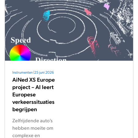
Instrumenten
|
25 juni 2026
AiNed XS Europe
project – AI leert
Europese
verkeerssituaties
begrijpen
Zelfrijdende auto’s
hebben moeite om
complexe en