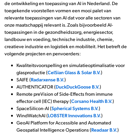
de ontwikkeling en toepassing van AI in Nederland. De
toegekende voorstellen vormen een mooi palet van
relevante toepassingen van AI dat voor alle sectoren van
onze maatschappij relevant is. Zoals bijvoorbeeld AI-
toepassingen in de gezondheidszorg, energiesector,
landbouw en voeding, technische industrie, chemie,
creatieve industrie en logistiek en mobiliteit. Het betreft de
volgende projecten en penvoerders:
Kwaliteitsvoorspelling en simulatieoptimalisatie voor
glasproductie (
CelSian Glass & Solar B.V.
)
SAIFE (
Radarxense B.V.
)
AUTHENTICATOR (
DuckDuckGoose B.V.
)
Remote preVision of Side-Effects from immune
effector cell (IEC) therapy (
Corsano Health B.V.
)
SpaceSilicon-AI (
Spherical Systems B.V.
)
WindWatchAI (
LOBSTER Innovations B.V.
)
GeoAI Platform for Accessible and Automated
Geospatial Intelligence Operations (
Readaar B.V.
)