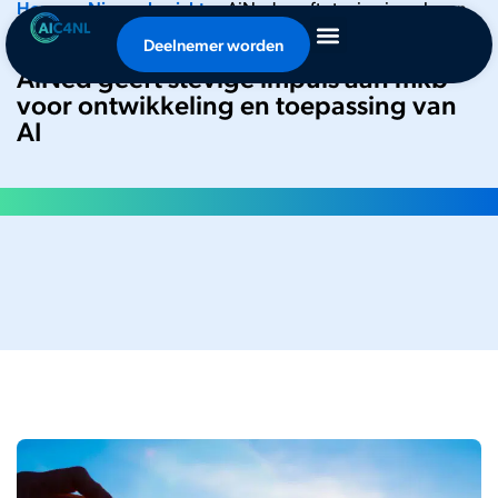
Home
•
Nieuwsbericht
•
AiNed geeft stevige impuls aan
mkb voor ontwikkeling en toepassing van AI
Deelnemer worden
AiNed geeft stevige impuls aan mkb
voor ontwikkeling en toepassing van
AI