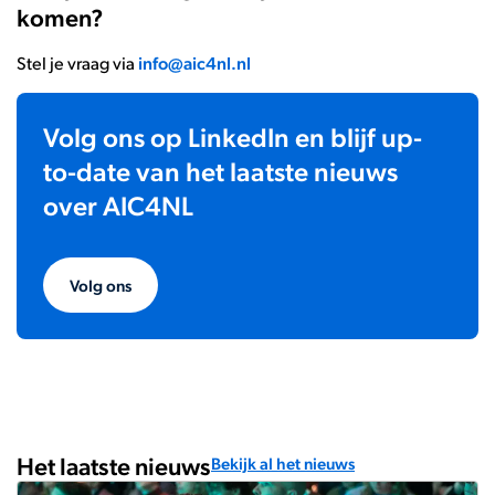
komen?
Stel je vraag via
info@aic4nl.nl
Volg ons op LinkedIn en blijf up-
to-date van het laatste nieuws
over AIC4NL
Volg ons
Het laatste nieuws
Bekijk al het nieuws