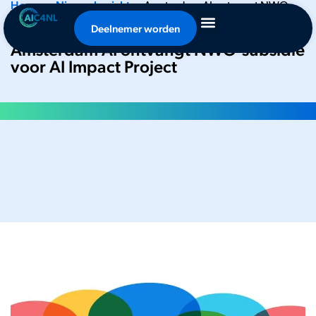
Home
•
Nieuwsbericht
•
Amsterdam AI ontvangt NWO-
subsidie voor AI Impact Project
Deelnemer worden
Amsterdam AI ontvangt NWO-subsidie
voor AI Impact Project