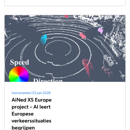
Instrumenten
|
25 juni 2026
AiNed XS Europe
project – AI leert
Europese
verkeerssituaties
begrijpen