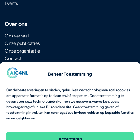
Events
Over ons
Ons verhaal
Onze publicaties
Onze organisatie
Contact
Beheer Toestemming
Schrijf je in voor de nieuwsbrief
Om de beste ervaringen te bieden, gebruiken we technologieën zoals cookies
om apparaatinformatie op te slaan en/of te openen. Door toestemming te
Heb je een vraag? Neem
hier
contact op.
geven voor deze technologieën kunnen we gegevens verwerken, zoals
browsegedrag of unieke ID's op deze site. Geen toestemming geven of
Bekijk onze veelgestelde vragen
toestemming intrekken kan een negatieve invloed hebben op bepaalde functies
en mogelijkheden.
Onze activiteiten worden gefinancierd door het
Nationaal Groeifonds
en het
Ministerie
van Economische Zaken.
Accepteren