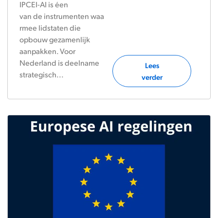
IPCEI-AI is éen
van de instrumenten waa
rmee lidstaten die
opbouw gezamenlijk
aanpakken. Voor
Nederland is deelname
Lees
strategisch...
verder