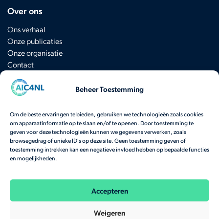
Over ons
Ons verhaal
Onze publicaties
Onze organisatie
Contact
Beheer Toestemming
Schrijf je in voor de nieuwsbrief
Om de beste ervaringen te bieden, gebruiken we technologieën zoals cookies
om apparaatinformatie op te slaan en/of te openen. Door toestemming te
Heb je een vraag? Neem
hier
contact op.
geven voor deze technologieën kunnen we gegevens verwerken, zoals
browsegedrag of unieke ID's op deze site. Geen toestemming geven of
Bekijk onze veelgestelde vragen
toestemming intrekken kan een negatieve invloed hebben op bepaalde functies
en mogelijkheden.
Onze activiteiten worden gefinancierd door het
Nationaal Groeifonds
en het
Ministerie
van Economische Zaken.
Accepteren
Weigeren