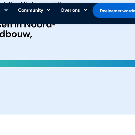
en in Noord-Nederland met AI
s
Community
Over ons
Deelnemer word
sen in Noord-
ndbouw,