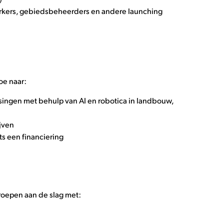
erkers, gebiedsbeheerders en andere launching
oe naar:
singen met behulp van AI en robotica in landbouw,
jven
ts een financiering
groepen aan de slag met: