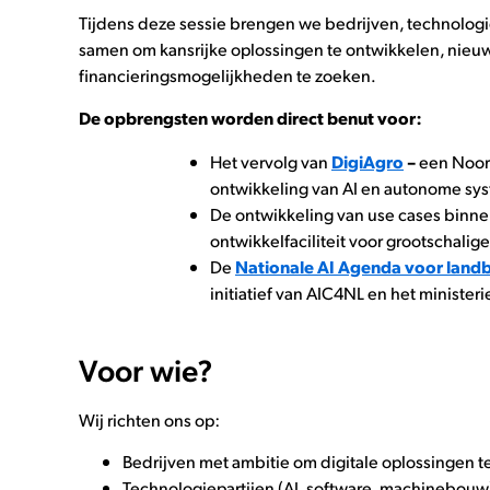
Tijdens deze sessie brengen we bedrijven, technolog
samen om kansrijke oplossingen te ontwikkelen, nieu
financieringsmogelijkheden te zoeken.
De opbrengsten worden direct benut voor:
Het vervolg van
DigiAgro
–
een Noor
ontwikkeling van AI en autonome s
De ontwikkeling van use cases binn
ontwikkelfaciliteit voor grootschali
De
Nationale AI Agenda voor land
initiatief van AIC4NL en het minister
Voor wie?
Wij richten ons op:
Bedrijven met ambitie om digitale oplossingen t
Technologiepartijen (AI, software, machinebouw