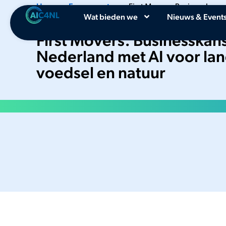
Home
•
Evenementen
•
First Movers: Businesskans
Wat bieden we
Nieuws & Event
voor landbouw, voedsel en natuur
First Movers: Businesskan
Nederland met AI voor la
voedsel en natuur