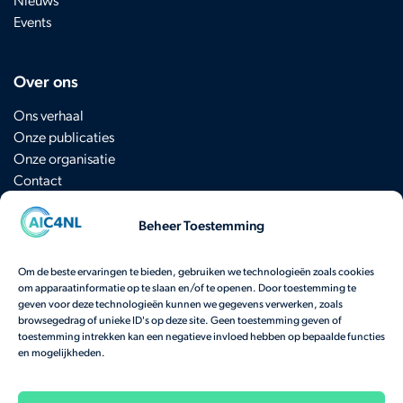
Events
Over ons
Ons verhaal
Onze publicaties
Onze organisatie
Contact
Beheer Toestemming
Schrijf je in voor de nieuwsbrief
Om de beste ervaringen te bieden, gebruiken we technologieën zoals cookies
om apparaatinformatie op te slaan en/of te openen. Door toestemming te
Heb je een vraag? Neem
hier
contact op.
geven voor deze technologieën kunnen we gegevens verwerken, zoals
browsegedrag of unieke ID's op deze site. Geen toestemming geven of
Bekijk onze veelgestelde vragen
toestemming intrekken kan een negatieve invloed hebben op bepaalde functies
en mogelijkheden.
Onze activiteiten worden gefinancierd door het
Nationaal Groeifonds
en het
Ministerie