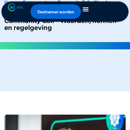
Home
•
Evenementen
•
Community Call – Waarden,
normen en regelgeving
Deelnemer worden
Community Call – Waarden, normen
en regelgeving