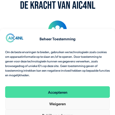
De kracht van AIC4NL
Beheer Toestemming
Krachtig publiek privaat ecosysteem
Om de beste ervaringen te bieden, gebruiken we technologieën zoals cookies
om apparaatinformatie op te slaan en/of te openen. Door toestemming te
geven voor deze technologieën kunnen we gegevens verwerken, zoals
browsegedrag of unieke ID's op deze site. Geen toestemming geven of
AI-ontwikkeling van idee tot realisatie
toestemming intrekken kan een negatieve invloed hebben op bepaalde functies
en mogelijkheden.
Investeringskracht via programma's
Accepteren
Weigeren