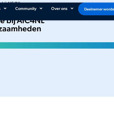
ie bij AIC4NL neer wegens
s
Community
Over ons
Deelnemer word
ie bij AIC4NL
kzaamheden