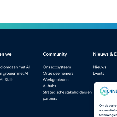
en we
Community
Nieuws & E
d omgaan met AI
Ons ecosysteem
Nieuws
n groeien met AI
Onze deelnemers
Events
AI-Skills
Werkgebieden
AI-hubs
Strategische stakeholders en
partners
Om de beste 
apparaatinfo
technologieë