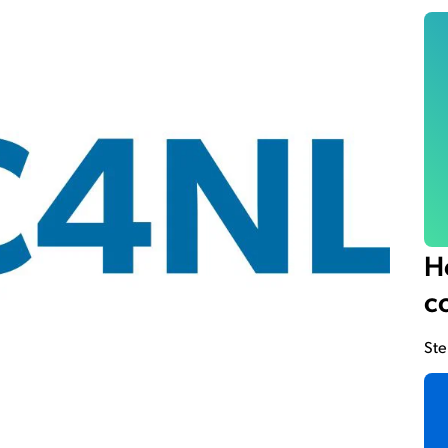
He
c
Ste