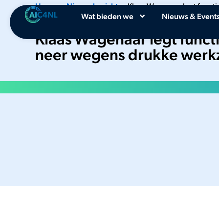
Home
•
Nieuwsbericht
•
Klaas Wagenaar legt funct
Wat bieden we
Nieuws & Event
drukke werkzaamheden
Klaas Wagenaar legt funct
neer wegens drukke wer