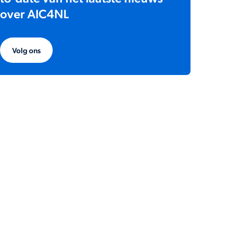
over AIC4NL
Volg ons