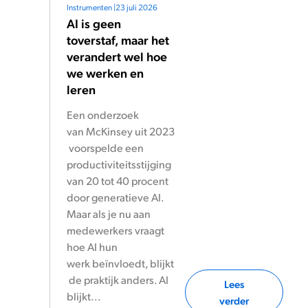
Instrumenten
|
23 juli 2026
AI is geen
toverstaf, maar het
verandert wel hoe
we werken en
leren
Een onderzoek
van McKinsey uit 2023
voorspelde een
productiviteitsstijging
van 20 tot 40 procent
door generatieve AI.
Maar als je nu aan
medewerkers vraagt
hoe AI hun
werk beïnvloedt, blijkt
de praktijk anders. AI
Lees
blijkt...
verder